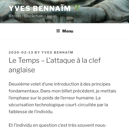
Skip
YVES BENNAÏM
to
Bitcoin ◦ Blockchain ◦ Japan
content
Menu
POSTED
2020-02-13
BY
YVES BENNAÏM
ON
Le Temps – L’attaque à la clef
anglaise
Deuxième volet d’une introduction à des principes
fondamentaux. Dans mon billet précédent, je mettais
l’emphase sur le poids de l’erreur humaine. La
sécurisation technologique court-circuitée par la
faiblesse de l’individu.
Et l’individu en question c’est très souvent nous-