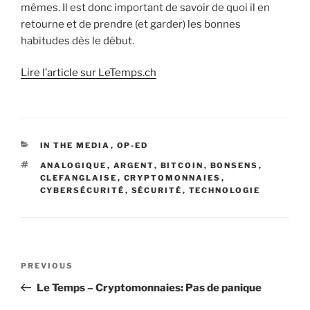
mêmes. Il est donc important de savoir de quoi il en
retourne et de prendre (et garder) les bonnes
habitudes dès le début.
Lire l’article sur LeTemps.ch
CATEGORIES
IN THE MEDIA
,
OP-ED
TAGS
ANALOGIQUE
,
ARGENT
,
BITCOIN
,
BONSENS
,
CLEFANGLAISE
,
CRYPTOMONNAIES
,
CYBERSÉCURITÉ
,
SÉCURITÉ
,
TECHNOLOGIE
Post
Previous
PREVIOUS
navigation
Post
Le Temps – Cryptomonnaies: Pas de panique