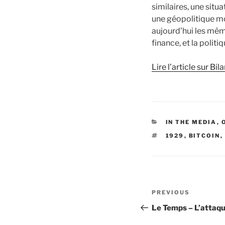
similaires, une situa
une géopolitique mo
aujourd’hui les même
finance, et la politiq
Lire l’article sur Bil
CATEGORIES
IN THE MEDIA
,
TAGS
1929
,
BITCOIN
,
Post
Previous
PREVIOUS
navigation
Post
Le Temps – L’attaque