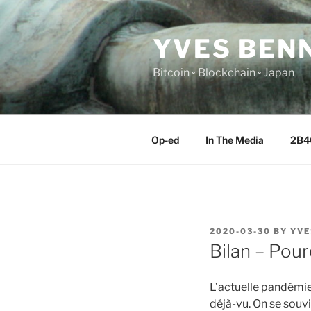
Skip
to
YVES BEN
content
Bitcoin ◦ Blockchain ◦ Japan
Op-ed
In The Media
2B4
POSTED
2020-03-30
BY
YVE
ON
Bilan – Pour
L’actuelle pandémi
déjà-vu. On se souv