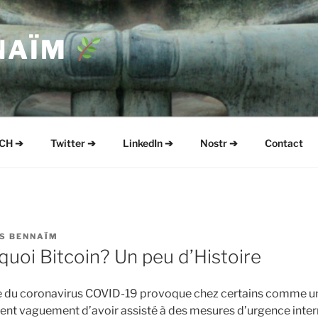
NAÏM
CH ➔
Twitter ➔
LinkedIn ➔
Nostr ➔
Contact
S BENNAÏM
quoi Bitcoin? Un peu d’Histoire
e du coronavirus COVID-19 provoque chez certains comme u
ient vaguement d’avoir assisté à des mesures d’urgence inter