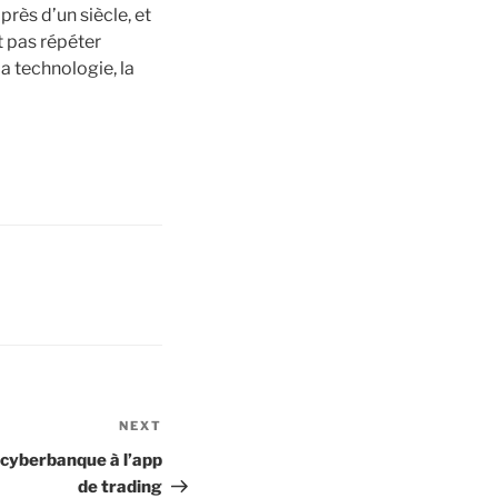
près d’un siècle, et
t pas répéter
a technologie, la
NEXT
Next
Post
 cyberbanque à l’app
de trading