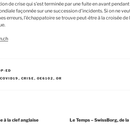
tion de crise qui s’est terminée par une fuite en avant pendant 
ndiale façonnée sur une succession d’incidents. Si on ne veu
s erreurs, l’échappatoire se trouve peut-être à la croisée de l
ue.
an.ch
OP-ED
COVID19
,
CRISE
,
OE6102
,
OR
 à la clef anglaise
Le Temps – SwissBorg, de la