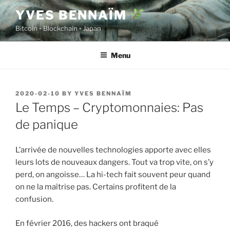
Skip
YVES BENNAÏM
to
Bitcoin ◦ Blockchain ◦ Japan
content
Menu
POSTED
2020-02-10
BY
YVES BENNAÏM
ON
Le Temps – Cryptomonnaies: Pas
de panique
L’arrivée de nouvelles technologies apporte avec elles
leurs lots de nouveaux dangers. Tout va trop vite, on s’y
perd, on angoisse… La hi-tech fait souvent peur quand
on ne la maîtrise pas. Certains profitent de la
confusion.
En février 2016, des hackers ont braqué