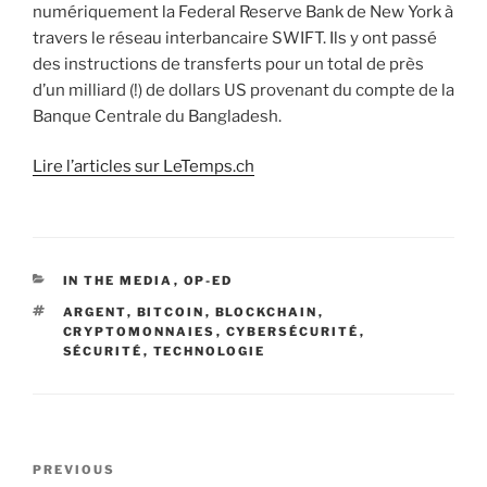
numériquement la Federal Reserve Bank de New York à
travers le réseau interbancaire SWIFT. Ils y ont passé
des instructions de transferts pour un total de près
d’un milliard (!) de dollars US provenant du compte de la
Banque Centrale du Bangladesh.
Lire l’articles sur LeTemps.ch
CATEGORIES
IN THE MEDIA
,
OP-ED
TAGS
ARGENT
,
BITCOIN
,
BLOCKCHAIN
,
CRYPTOMONNAIES
,
CYBERSÉCURITÉ
,
SÉCURITÉ
,
TECHNOLOGIE
Post
Previous
PREVIOUS