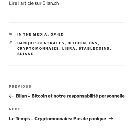
Lire l’article sur Bilan.ch
CATEGORIES
IN THE MEDIA
,
OP-ED
TAGS
BANQUESCENTRALES
,
BITCOIN
,
BNS
,
CRYPTOMONNAIES
,
LIBRA
,
STABLECOINS
,
SUISSE
Post
Previous
PREVIOUS
navigation
Post
Bilan – Bitcoin et notre responsabilité personnelle
Next
NEXT
Post
Le Temps – Cryptomonnaies: Pas de panique