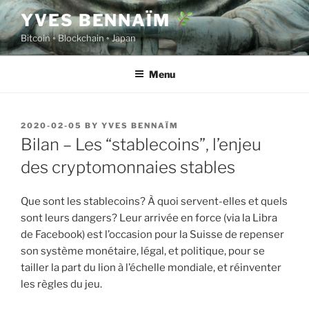
Skip
YVES BENNAÏM
to
Bitcoin ◦ Blockchain ◦ Japan
content
Menu
POSTED
2020-02-05
BY
YVES BENNAÏM
ON
Bilan – Les “stablecoins”, l’enjeu
des cryptomonnaies stables
Que sont les stablecoins? À quoi servent-elles et quels
sont leurs dangers? Leur arrivée en force (via la Libra
de Facebook) est l’occasion pour la Suisse de repenser
son système monétaire, légal, et politique, pour se
tailler la part du lion à l’échelle mondiale, et réinventer
les règles du jeu.