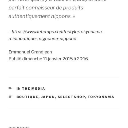
parfait connaisseur de produits
authentiquement nippons. »
–
https://www.letemps.ch/lifestyle/tokyonama-
miniboutique-mignonne-nippone
Emmanuel Grandjean
Publié dimanche 11 janvier 2015 à 20:16
CATEGORIES
IN THE MEDIA
TAGS
BOUTIQUE
,
JAPON
,
SELECTSHOP
,
TOKYONAMA
Post