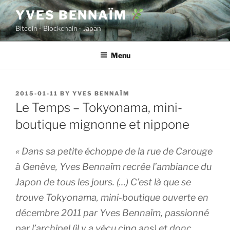
Skip
YVES BENNAÏM
to
Bitcoin ◦ Blockchain ◦ Japan
content
Menu
POSTED
2015-01-11
BY
YVES BENNAÏM
ON
Le Temps – Tokyonama, mini-
boutique mignonne et nippone
« Dans sa petite échoppe de la rue de Carouge
à Genève, Yves Bennaïm recrée l’ambiance du
Japon de tous les jours. (…) C’est là que se
trouve Tokyonama, mini-boutique ouverte en
décembre 2011 par Yves Bennaïm, passionné
par l’archipel (il y a vécu cinq ans) et donc