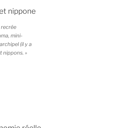
et nippone
 recrée
ama, mini-
chipel (il y a
t nippons. »
onomie réelle