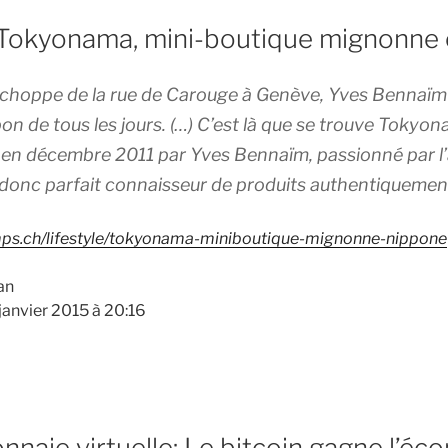
Tokyonama, mini-boutique mignonne 
 échoppe de la rue de Carouge à Genève, Yves Bennaïm
on de tous les jours. (…) C’est là que se trouve Tokyon
en décembre 2011 par Yves Bennaïm, passionné par l’ar
 donc parfait connaisseur de produits authentiquemen
mps.ch/lifestyle/tokyonama-miniboutique-mignonne-nippone
an
janvier 2015 à 20:16
naie virtuelle: Le bitcoin gagne l’éc