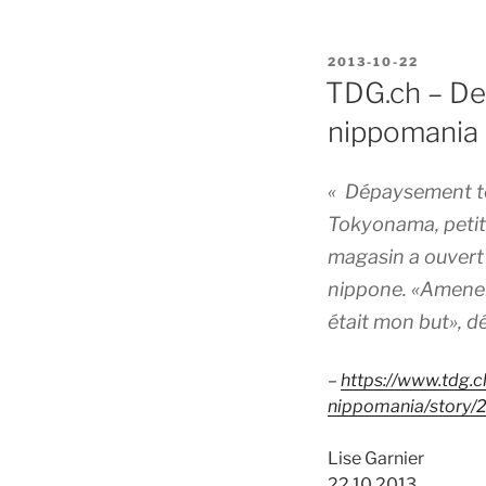
POSTED
2013-10-22
ON
TDG.ch – De
nippomania
« Dépaysement to
Tokyonama, petite
magasin a ouvert 
nippone. «Amener d
était mon but», d
–
https://www.tdg.
nippomania/story/
Lise Garnier
22.10.2013