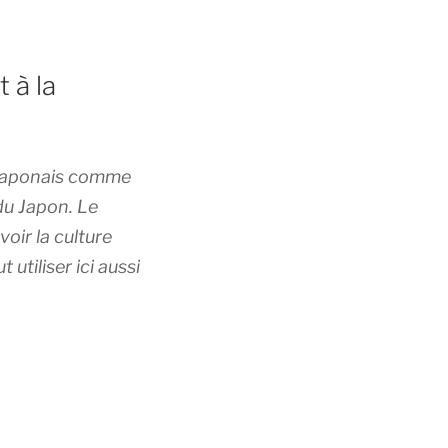
 à la
 japonais comme
du Japon. Le
oir la culture
utiliser ici aussi