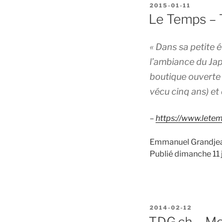
POSTED
2015-01-11
ON
Le Temps – 
« Dans sa petite
l’ambiance du Jap
boutique ouverte 
vécu cinq ans) et
–
https://www.lete
Emmanuel Grandje
Publié dimanche 11 
POSTED
2014-02-12
ON
TDG.ch – Mon