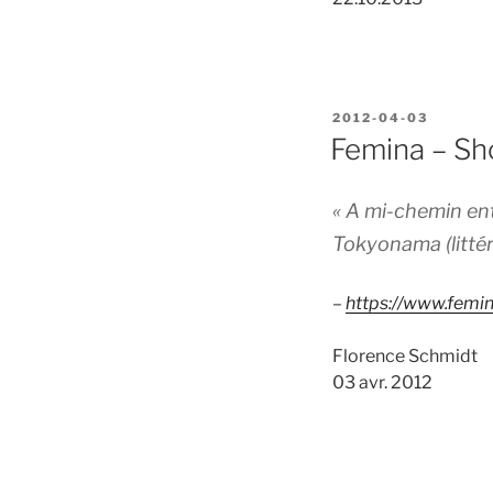
POSTED
2012-04-03
ON
Femina – S
« A mi-chemin ent
Tokyonama (littéra
–
https://www.fem
Florence Schmidt
03 avr. 2012