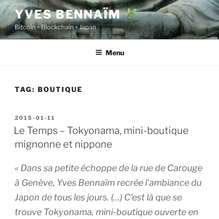
Skip
YVES BENNAÏM
to
Bitcoin ◦ Blockchain ◦ Japan
content
Menu
TAG:
BOUTIQUE
POSTED
2015-01-11
ON
Le Temps – Tokyonama, mini-boutique
mignonne et nippone
« Dans sa petite échoppe de la rue de Carouge
à Genève, Yves Bennaïm recrée l’ambiance du
Japon de tous les jours. (…) C’est là que se
trouve Tokyonama, mini-boutique ouverte en